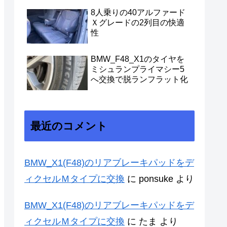
8人乗りの40アルファード
Ｘグレードの2列目の快適
性
BMW_F48_X1のタイヤを
ミシュランプライマシー5
へ交換で脱ランフラット化
最近のコメント
BMW_X1(F48)のリアブレーキパッドをデ
ィクセルＭタイプに交換
に
ponsuke
より
BMW_X1(F48)のリアブレーキパッドをデ
ィクセルＭタイプに交換
に
たま
より