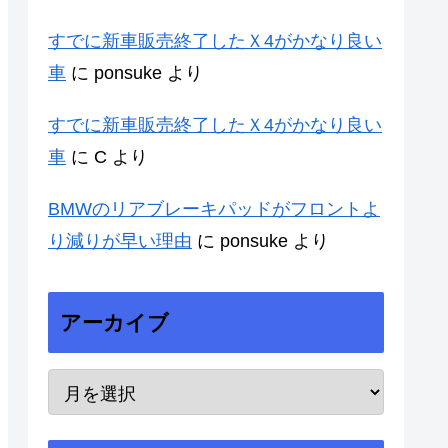
すでに新車販売終了したＸ4がかなり良い
車
に
ponsuke
より
すでに新車販売終了したＸ4がかなり良い
車
に
C
より
BMWのリアブレーキパッドがフロントよ
り減りが早い理由
に
ponsuke
より
アーカイブ