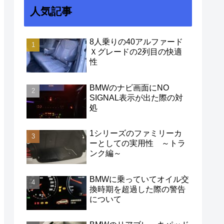
人気記事
8人乗りの40アルファード
Ｘグレードの2列目の快適
性
BMWのナビ画面にNO
SIGNAL表示が出た際の対
処
1シリーズのファミリーカ
ーとしての実用性 ～トラ
ンク編～
BMWに乗っていてオイル交
換時期を超過した際の警告
について