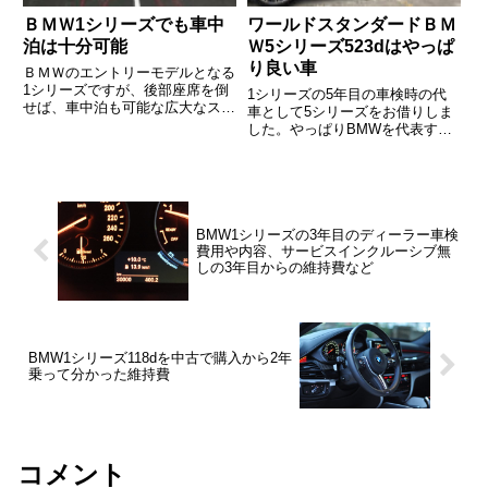
ＢＭＷ1シリーズでも車中
ワールドスタンダードＢＭ
泊は十分可能
Ｗ5シリーズ523dはやっぱ
り良い車
ＢＭＷのエントリーモデルとなる
1シリーズですが、後部座席を倒
1シリーズの5年目の車検時の代
せば、車中泊も可能な広大なスペ
車として5シリーズをお借りしま
ースが出現します。こんな使い方
した。やっぱりBMWを代表する
も有りだと思います。
車種ですし、良い車ですね。
BMW1シリーズの3年目のディーラー車検
費用や内容、サービスインクルーシブ無
しの3年目からの維持費など
BMW1シリーズ118dを中古で購入から2年
乗って分かった維持費
コメント