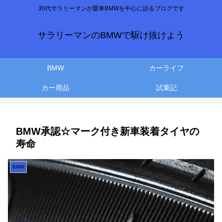
30代サラリーマンが愛車BMWを中心に語るブログです
サラリーマンのBMWで駆け抜けよう
BMW
カーライフ
カー用品
試乗記
BMW承認☆マーク付き新車装着タイヤの
寿命
BMW