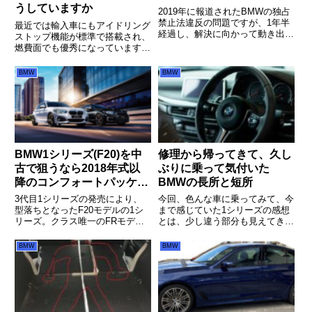
うしていますか
2019年に報道されたBMWの独占
禁止法違反の問題ですが、1年半
最近では輸入車にもアイドリング
経過し、解決に向かって動き出し
ストップ機能が標準で搭載され、
たようです。
燃費面でも優秀になっています。
とはいえ、輸入車に乗る方にはこ
の機能をOFFにしている方も多く
BMW
BMW
いるように感じています。皆さん
はどうしていますか？
BMW1シリーズ(F20)を中
修理から帰ってきて、久し
古で狙うなら2018年式以
ぶりに乗って気付いた
降のコンフォートパッケー
BMWの長所と短所
ジ付がおススメ
3代目1シリーズの発売により、
今回、色んな車に乗ってみて、今
型落ちとなったF20モデルの1シ
まで感じていた1シリーズの感想
リーズ。クラス唯一のFRモデル
とは、少し違う部分も見えてきま
であるこの1シリーズを中古車で
した。やっぱりいろんな車に乗る
狙っている人もいると思います。
のは楽しいですし、色んな経験を
BMW
BMW
そんな1シリーズを中古車で狙う
してみるものですね。
際のおススメグレードやオプショ
ンを書いています。