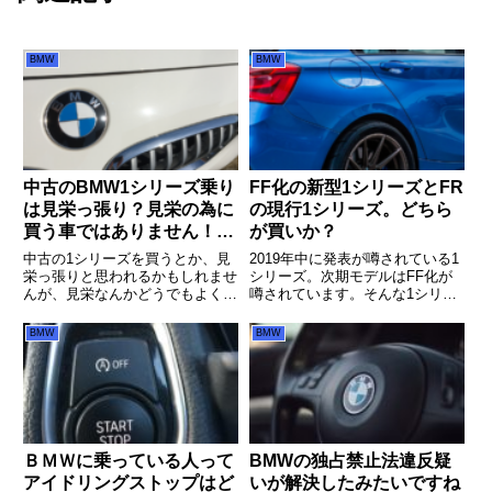
BMW
BMW
中古のBMW1シリーズ乗り
FF化の新型1シリーズとFR
は見栄っ張り？見栄の為に
の現行1シリーズ。どちら
買う車ではありません！本
が買いか？
当に楽しい車
中古の1シリーズを買うとか、見
2019年中に発表が噂されている1
栄っ張りと思われるかもしれませ
シリーズ。次期モデルはFF化が
んが、見栄なんかどうでもよくな
噂されています。そんな1シリー
る、本当に楽しいいい車です。
ズ、最後のFRもでるとなる現行
を買うのか、新型発表まで待つべ
BMW
BMW
きか、にゃんでいる人もいると思
います。今どちらが買いなのでし
ょうか。
ＢＭＷに乗っている人って
BMWの独占禁止法違反疑
アイドリングストップはど
いが解決したみたいですね