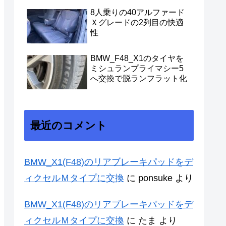
8人乗りの40アルファード
Ｘグレードの2列目の快適
性
BMW_F48_X1のタイヤを
ミシュランプライマシー5
へ交換で脱ランフラット化
最近のコメント
BMW_X1(F48)のリアブレーキパッドをデ
ィクセルＭタイプに交換
に
ponsuke
より
BMW_X1(F48)のリアブレーキパッドをデ
ィクセルＭタイプに交換
に
たま
より