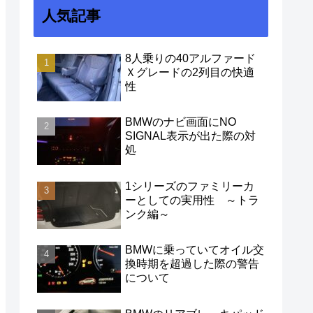
人気記事
8人乗りの40アルファード
Ｘグレードの2列目の快適
性
BMWのナビ画面にNO
SIGNAL表示が出た際の対
処
1シリーズのファミリーカ
ーとしての実用性 ～トラ
ンク編～
BMWに乗っていてオイル交
換時期を超過した際の警告
について