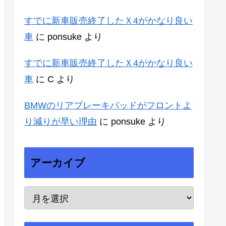
すでに新車販売終了したＸ4がかなり良い
車
に
ponsuke
より
すでに新車販売終了したＸ4がかなり良い
車
に
C
より
BMWのリアブレーキパッドがフロントよ
り減りが早い理由
に
ponsuke
より
アーカイブ