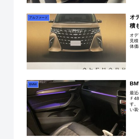
オ
アルファード
積
オデ
見積
体価
BM
BMW
最近
Ｆ4
す。
い装