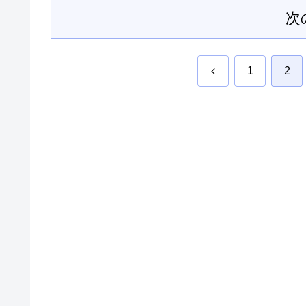
次
前
1
2
へ