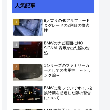
人気記事
8人乗りの40アルファード
Ｘグレードの2列目の快適
性
BMWのナビ画面にNO
SIGNAL表示が出た際の対
処
1シリーズのファミリーカ
ーとしての実用性 ～トラ
ンク編～
BMWに乗っていてオイル交
換時期を超過した際の警告
について