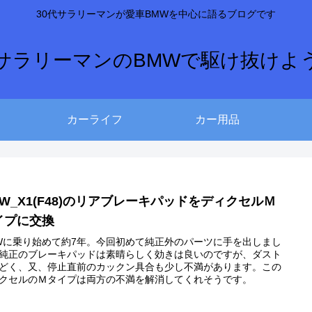
30代サラリーマンが愛車BMWを中心に語るブログです
サラリーマンのBMWで駆け抜けよ
カーライフ
カー用品
MW_X1(F48)のリアブレーキパッドをディクセルＭ
イプに交換
Wに乗り始めて約7年。今回初めて純正外のパーツに手を出しまし
純正のブレーキパッドは素晴らしく効きは良いのですが、ダスト
どく、又、停止直前のカックン具合も少し不満があります。この
クセルのＭタイプは両方の不満を解消してくれそうです。