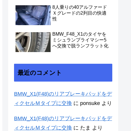
8人乗りの40アルファード
Ｘグレードの2列目の快適
性
BMW_F48_X1のタイヤを
ミシュランプライマシー5
へ交換で脱ランフラット化
最近のコメント
BMW_X1(F48)のリアブレーキパッドをデ
ィクセルＭタイプに交換
に
ponsuke
より
BMW_X1(F48)のリアブレーキパッドをデ
ィクセルＭタイプに交換
に
たま
より