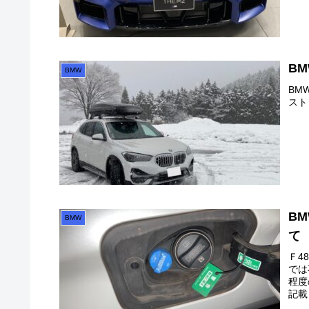
BM
BMW
BM
スト
B
BMW
て
Ｆ4
では
程度
記載