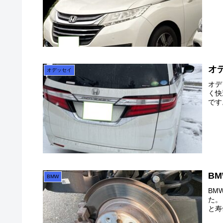
オ
オデッセイ
オデ
く快
です
B
BMW
BM
た。
と寿