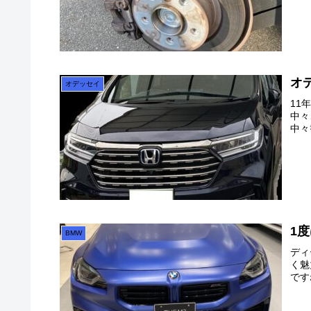
オ
オデッセイ
11
中々
中々
1
BMW
ディ
く魅
です