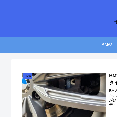
BMW
B
BMW
タ
BM
た。
がひ
ディ