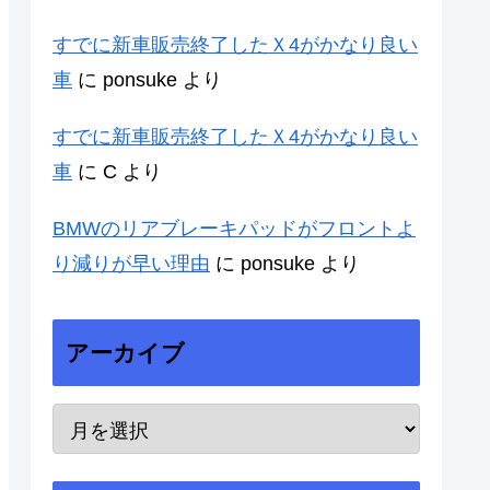
すでに新車販売終了したＸ4がかなり良い
車
に
ponsuke
より
すでに新車販売終了したＸ4がかなり良い
車
に
C
より
BMWのリアブレーキパッドがフロントよ
り減りが早い理由
に
ponsuke
より
アーカイブ